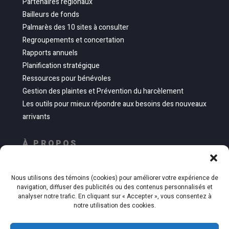
Partenaires régionaux
Bailleurs de fonds
Palmarès des 10 sites à consulter
Regroupements et concertation
Rapports annuels
Planification stratégique
Ressources pour bénévoles
Gestion des plaintes et Prévention du harcèlement
Les outils pour mieux répondre aux besoins des nouveaux
arrivants
À PROPOS
Mission, vision, valeurs
Nous utilisons des témoins (cookies) pour améliorer votre expérience de
Historique par période
navigation, diffuser des publicités ou des contenus personnalisés et
Équipe
analyser notre trafic. En cliquant sur « Accepter », vous consentez à
notre utilisation des cookies.
Conseil d’administration